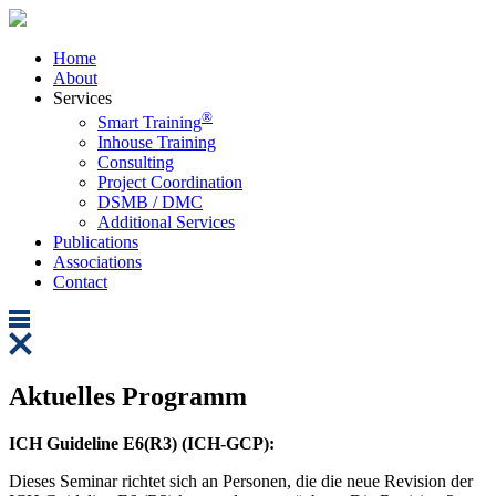
Home
About
Services
®
Smart Training
Inhouse Training
Consulting
Project Coordination
DSMB / DMC
Additional Services
Publications
Associations
Contact
Aktuelles Programm
ICH Guideline E6(R3) (ICH-GCP):
Dieses Seminar richtet sich an Personen, die die neue Revision der