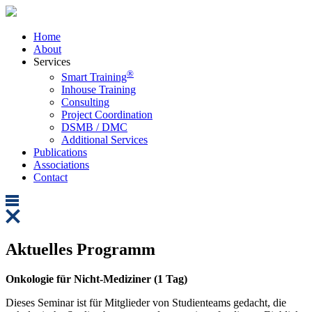
Home
About
Services
®
Smart Training
Inhouse Training
Consulting
Project Coordination
DSMB / DMC
Additional Services
Publications
Associations
Contact
Aktuelles Programm
Onkologie für Nicht-Mediziner (1 Tag)
Dieses Seminar ist für Mitglieder von Studienteams gedacht, die