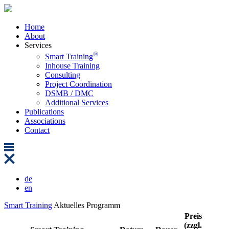
Home
About
Services
®
Smart Training
Inhouse Training
Consulting
Project Coordination
DSMB / DMC
Additional Services
Publications
Associations
Contact
de
en
Smart Training
Aktuelles Programm
Preis
(zzgl.