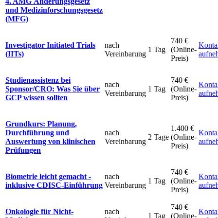
4. AMG Änderungsgesetz
und Medizinforschungsgesetz
(MFG)
740 €
Investigator Initiated Trials
nach
Konta
1 Tag
(Online-
(IITs)
Vereinbarung
aufne
Preis)
Studienassistenz bei
740 €
nach
Konta
Sponsor/CRO: Was Sie über
1 Tag
(Online-
Vereinbarung
aufne
GCP wissen sollten
Preis)
Grundkurs: Planung,
1.400 €
Durchführung und
nach
Konta
2 Tage
(Online-
Auswertung von klinischen
Vereinbarung
aufne
Preis)
Prüfungen
740 €
Biometrie leicht gemacht -
nach
Konta
1 Tag
(Online-
inklusive CDISC-Einführung
Vereinbarung
aufne
Preis)
740 €
Onkologie für Nicht-
nach
Konta
1 Tag
(Online-