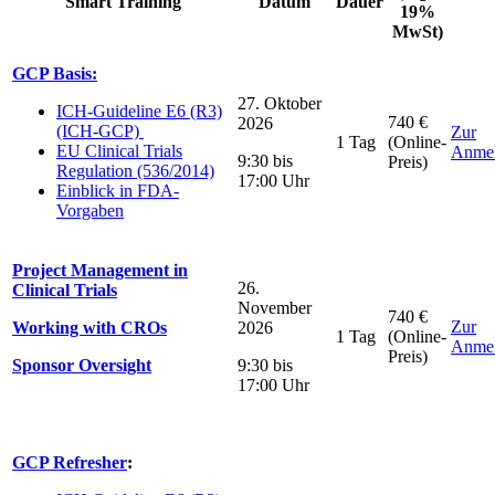
Smart Training
Datum
Dauer
19%
MwSt)
GCP Basis:
27. Oktober
ICH-Guideline E6 (R3)
740 €
2026
(ICH-GCP)
Zur
1 Tag
(Online-
EU Clinical Trials
Anme
9:30 bis
Preis)
Regulation (536/2014)
17:00 Uhr
Einblick in FDA-
Vorgaben
Project Management in
26.
Clinical Trials
November
740 €
Zur
Working with CROs
2026
1 Tag
(Online-
Anme
Preis)
Sponsor Oversight
9:30 bis
17:00 Uhr
GCP Refresher
: