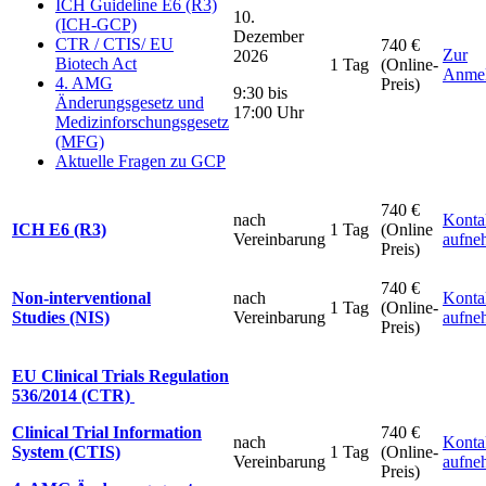
ICH Guideline E6 (R3)
10.
(ICH-GCP)
Dezember
CTR / CTIS/ EU
740 €
Zur
2026
Biotech Act
1 Tag
(Online-
Anme
4. AMG
Preis)
9:30 bis
Änderungsgesetz und
17:00 Uhr
Medizinforschungsgesetz
(MFG)
Aktuelle Fragen zu GCP
740 €
nach
Konta
ICH E6 (R3)
1 Tag
(Online
Vereinbarung
aufne
Preis)
740 €
Non-interventional
nach
Konta
1 Tag
(Online-
Studies (NIS)
Vereinbarung
aufne
Preis)
EU Clinical Trials Regulation
536/2014 (CTR)
Clinical Trial Information
740 €
nach
Konta
System (CTIS)
1 Tag
(Online-
Vereinbarung
aufne
Preis)