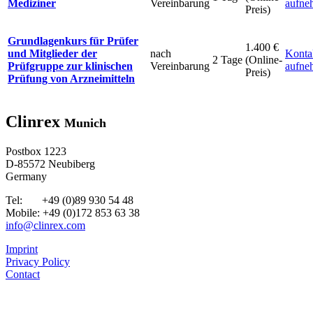
Mediziner
Vereinbarung
aufne
Preis)
Grundlagenkurs für Prüfer
1.400 €
und Mitglieder der
nach
Konta
2 Tage
(Online-
Prüfgruppe zur klinischen
Vereinbarung
aufne
Preis)
Prüfung von Arzneimitteln
Clinrex
Munich
Postbox 1223
D-85572 Neubiberg
Germany
Tel: +49 (0)89 930 54 48
Mobile: +49 (0)172 853 63 38
info@clinrex.com
Imprint
Privacy Policy
Contact